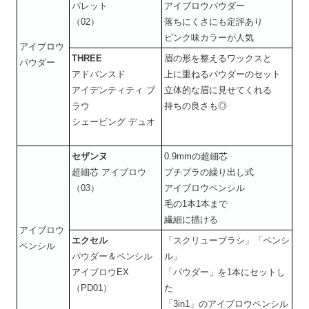
パレット
アイブロウパウダー
（02）
落ちにくさにも定評あり
ピンク味カラーが人気
アイブロウ
THREE
眉の形を整えるワックスと
パウダー
アドバンスド
上に重ねるパウダーのセット
アイデンティティ ブ
立体的な眉に見せてくれる
ラウ
持ちの良さも◎
シェービング デュオ
セザンヌ
0.9mmの超細芯
超細芯 アイブロウ
プチプラの繰り出し式
（03）
アイブロウペンシル
毛の1本1本まで
繊細に描ける
アイブロウ
エクセル
「スクリューブラシ」「ペンシ
ペンシル
パウダー＆ペンシル
ル」
アイブロウEX
「パウダー」を1本にセットし
（PD01）
た
「3in1」のアイブロウペンシル