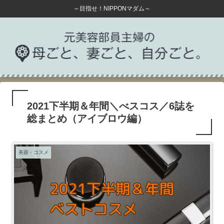
～目指せ！NIPPONマダム～
2021下半期＆年間＼べスコス／6誌を
総まとめ（アイブロウ編）
美容・コスメ