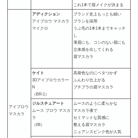
これ1本で眉メイクが決まる
アディクション
ブランド史上もっとも細い
アイブロウ マスカラ
ブラシを採用
マイクロ
うぶ毛の1本1本までキャッチ
し
薄眉にも、コシのない眉にも
立体感を出してくれる
眉マスカラ
ケイト
高発色なのにベタつかず
3Dアイブロウカラー
ふんわり仕上がる
N
プチプラの眉マスカラ
（BR-1）
ジルスチュアート
ムースのように柔らかな
アイブロウ
ムース ブロウ マスカ
マスカラ液で
マスカラ
ラ
セミマットな質感に
（08）
整える眉マスカラ
ニュアンスピンク色が人気