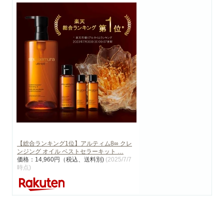
【総合ランキング1位】アルティム8∞ クレ
ンジング オイル ベストセラーキット …
価格：14,960円（税込、送料別)
(2025/7/7
時点)