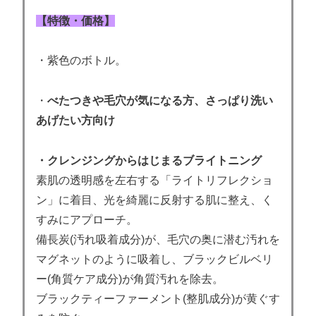
【特徴・価格】
・紫色のボトル。
・
べたつきや毛穴が気になる方、さっぱり洗い
あげたい方向け
・クレンジングからはじまるブライトニング
素肌の
透明感
を左右する「ライトリフレクショ
ン」に着目、光を綺麗に反射する肌に整え、く
すみにアプローチ。
備長炭(汚れ吸着成分)が、毛穴の奥に潜む汚れを
マグネットのように吸着し、ブラックビルベリ
ー(角質ケア成分)が角質汚れを除去。
ブラックティーファーメント(整肌成分)が黄ぐす