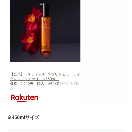
【公式】アルティム8∞ スブリム ビューティ
クレンジング オイルn 150ml…
価格：5,940円（税込、送料別)
(2025/7/7時
点)
※450mlサイズ