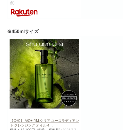
点)
※450mlサイズ
【公式】 A/O+ P.M.クリア ユースラディアン
ト クレンジング オイル 4…
価格：12,100円（税込、送料別)
(2025/7/7