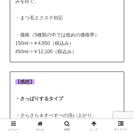
みを防ぐ。
・まつ毛エクステ対応
・価格（5種類の中では低めの価格帯）
150ml⇒￥4,950（税込み）
450ml⇒￥12,100（税込み）
【感想】
・さっぱりするタイプ
・さらさら＆すべすべの洗い上がり。
（乾燥肌の私の場合、冬場使用するには若干さ
メニュー
ホーム
検索
トップ
サイドバー
っぱりしすぎていた。夏場の使用は問題な