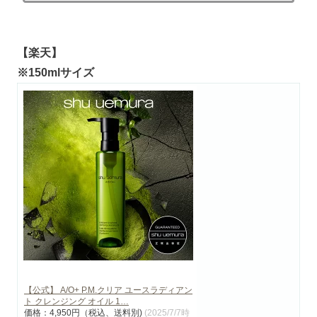
【楽天】
※150mlサイズ
【公式】 A/O+ P.M.クリア ユースラディアン
ト クレンジング オイル 1…
価格：4,950円（税込、送料別)
(2025/7/7時