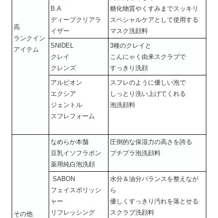
B.A
糖化物質やくすみまでスッキリ
ディープクリアラ
スペシャルケアとして使用する
高
イザー
マスク洗顔料
ランクイン
SNIDEL
3種のクレイと
アイテム
クレイ
こんにゃく由来スクラブで
クレンズ
すっきり洗顔
アルビオン
スフレのように優しい泡で
エクシア
しっとり洗い上げてくれる
ジェントル
泡洗顔料
スフレフォーム
なめらか本舗
圧倒的な保湿力の高さを誇る
豆乳イソフラボン
プチプラ泡洗顔料
薬用純白泡洗顔
SABON
水分＆油分バランスを整えなが
フェイスポリッシ
ら
ャー
優しくすっきり汚れを落とせる
リフレッシング
スクラブ洗顔料
その他