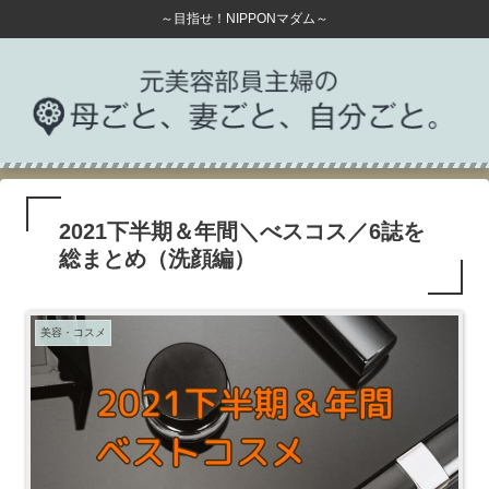
～目指せ！NIPPONマダム～
2021下半期＆年間＼べスコス／6誌を
総まとめ（洗顔編）
美容・コスメ