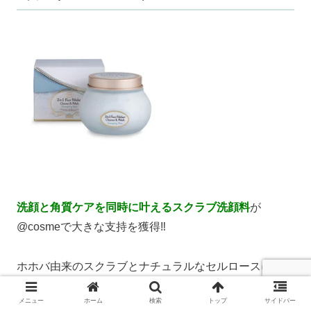
洗顔と角質ケアを同時に叶えるスクラブ洗顔料
が
@cosmeで大きな支持を獲得‼
ホホバ由来のスクラブとナチュラルなセルロースによる
ポリッシュ効果で汚れはすっきり、死海ミネラルとジェ
メニュー
ホーム
検索
トップ
サイドバー
リコローズの保湿効果でしっとり。