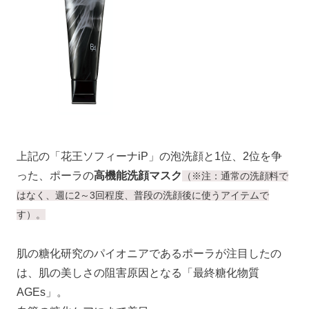
上記の「花王ソフィーナiP」の泡洗顔と1位、2位を争
った、ポーラの
高機能洗顔マスク
（※注：通常の洗顔料で
はなく、週に2～3回程度、普段の洗顔後に使うアイテムで
す）。
肌の糖化研究のパイオニアであるポーラが注目したの
は、肌の美しさの阻害原因となる「最終糖化物質
AGEs」。