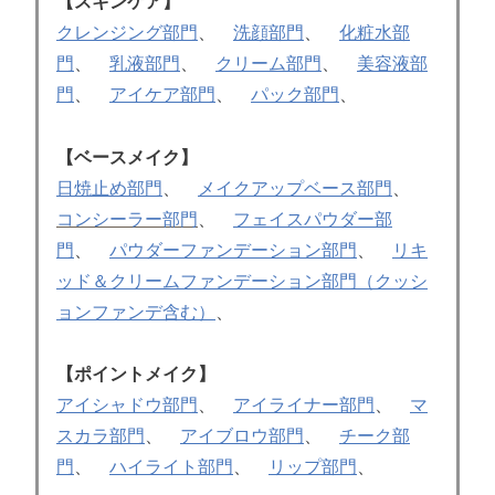
【スキンケア】
クレンジング部門
、
洗顔部門
、
化粧水部
門
、
乳液部門
、
クリーム部門
、
美容液部
門
、
アイケア部門
、
パック部門
、
【ベースメイク】
日焼止め部門
、
メイクアップベース部門
、
コンシーラー部門
、
フェイスパウダー部
門
、
パウダーファンデーション部門
、
リキ
ッド＆クリームファンデーション部門（クッシ
ョンファンデ含む）
、
【ポイントメイク】
アイシャドウ部門
、
アイライナー部門
、
マ
スカラ部門
、
アイブロウ部門
、
チーク部
門
、
ハイライト部門
、
リップ部門
、