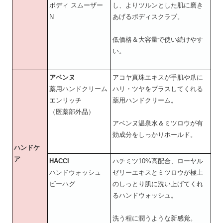
ボディ スムーザー
し、よりツルンとした肌に磨き
N
あげるボディスクラブ。
低価格＆大容量で使い続けやす
い。
アベンヌ
アコヤ真珠エキスが手肌や爪に
薬用ハンドクリーム
ハリ・ツヤをプラスしてくれる
エンリッチ
薬用ハンドクリーム。
（医薬部外品）
アベンヌ温泉水＆ミツロウが有
効成分をしっかりホールド。
ハンドケ
ア
HACCI
ハチミツ10%高配合、ローヤル
ハンドウォッシュ
ゼリーエキスとミツロウが極上
ビーハグ
のしっとり肌に洗い上げてくれ
るハンドウォッシュ。
洗う程に潤うような新感覚。