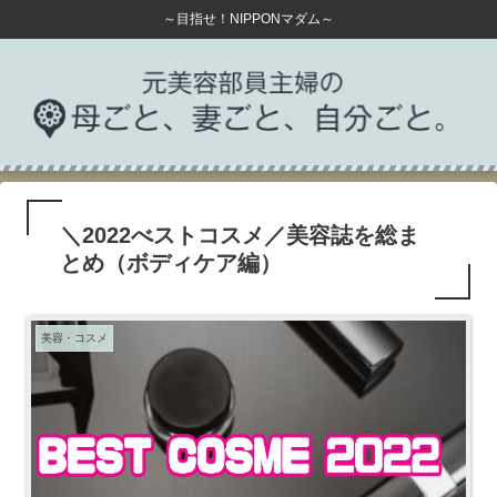
～目指せ！NIPPONマダム～
＼2022べストコスメ／美容誌を総ま
とめ（ボディケア編）
美容・コスメ