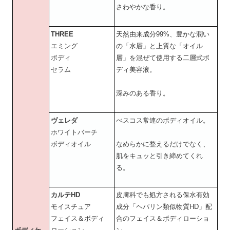
さわやかな香り。
THREE
天然由来成分99%、豊かな潤い
エミング
の「水層」と上質な「オイル
ボディ
層」を混ぜて使用する二層式ボ
セラム
ディ美容液。
深みのある香り。
ヴェレダ
べスコス常連のボディオイル。
ホワイトバーチ
ボディオイル
なめらかに整えるだけでなく、
肌をキュッと引き締めてくれ
る。
カルテHD
皮膚科でも処方される保水有効
モイスチュア
成分「ヘパリン類似物質HD」配
フェイス＆ボディ
合のフェイス＆ボディローショ