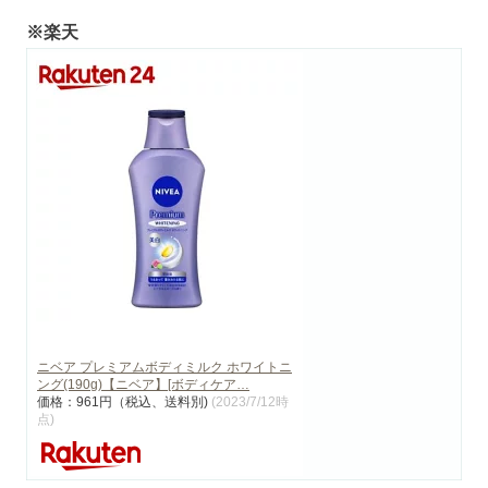
※楽天
ニベア プレミアムボディミルク ホワイトニ
ング(190g)【ニベア】[ボディケア…
価格：961円（税込、送料別)
(2023/7/12時
点)