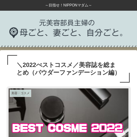
～目指せ！NIPPONマダム～
＼2022べストコスメ／美容誌を総ま
とめ（パウダーファンデーション編）
美容・コスメ