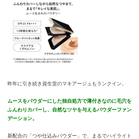
●資生堂 マキアージュ ドラマティック パウダリー
EX SPF25 PA⁺⁺⁺ 9.3g ￥4,400（ケース込）