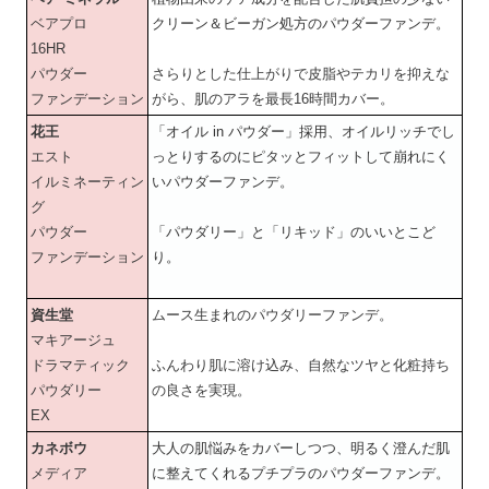
ベアプロ
クリーン＆ビーガン処方のパウダーファンデ。
16HR
パウダー
さらりとした仕上がりで皮脂やテカリを抑えな
ファンデーション
がら、肌のアラを最長16時間カバー。
花王
「オイル in パウダー」採用、オイルリッチでし
エスト
っとりするのにピタッとフィットして崩れにく
イルミネーティン
いパウダーファンデ。
グ
パウダー
「パウダリー」と「リキッド」のいいとこど
ファンデーション
り。
資生堂
ムース生まれのパウダリーファンデ。
マキアージュ
ドラマティック
ふんわり肌に溶け込み、自然なツヤと化粧持ち
パウダリー
の良さを実現。
EX
カネボウ
大人の肌悩みをカバーしつつ、明るく澄んだ肌
メディア
に整えてくれるプチプラのパウダーファンデ。