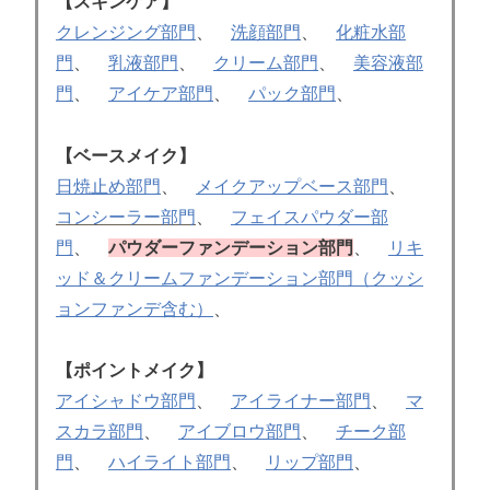
【スキンケア】
クレンジング部門
、
洗顔部門
、
化粧水部
門
、
乳液部門
、
クリーム部門
、
美容液部
門
、
アイケア部門
、
パック部門
、
【ベースメイク】
日焼止め部門
、
メイクアップベース部門
、
コンシーラー部門
、
フェイスパウダー部
門
、
パウダーファンデーション部門
、
リキ
ッド＆クリームファンデーション部門（クッシ
ョンファンデ含む）
、
【ポイントメイク】
アイシャドウ部門
、
アイライナー部門
、
マ
スカラ部門
、
アイブロウ部門
、
チーク部
門
、
ハイライト部門
、
リップ部門
、