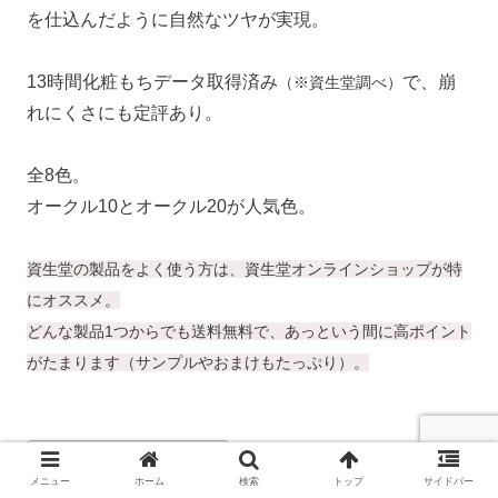
昨年に引き続き資生堂のマキアージュもランクイン。
ムースをパウダーにした独自処方で薄付きなのに毛穴を
ふんわりカバーし、自然なツヤを与えるパウダーファン
デーション。
新配合の「つや仕込みパウダー」で、まるでハイライト
を仕込んだように自然なツヤが実現。
13時間化粧もちデータ取得済み
で、崩
（※資生堂調べ）
れにくさにも定評あり。
全8色。
オークル10とオークル20が人気色。
メニュー
ホーム
検索
トップ
サイドバー