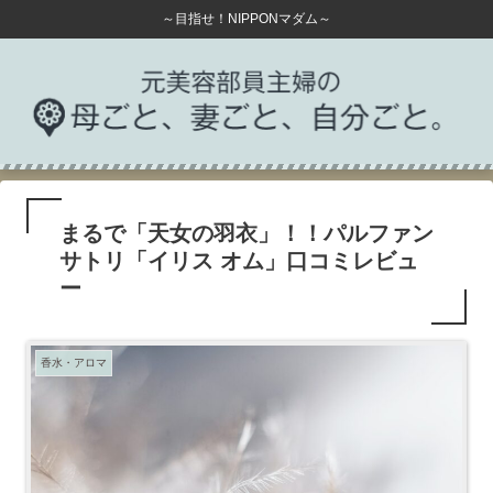
～目指せ！NIPPONマダム～
まるで「天女の羽衣」！！パルファン
サトリ「イリス オム」口コミレビュ
ー
香水・アロマ