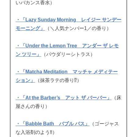
いバカンス香水）
・「Lazy Sunday Morning レイジー サンデー
モーニング」
（＼人気ナンバー1／の香り）
・「Under the Lemon Tree アンダー ザ レモ
ン ツリー」
（パウダリーシトラス）
・「Matcha Meditation マッチャ メディテー
ション」
（抹茶ラテの香り⁉）
・「At the Barber’s アット ザ バーバー」
（床
屋さんの香り）
・「Babble Bath バブル バス」
（ゴージャス
な入浴剤のよう‼）