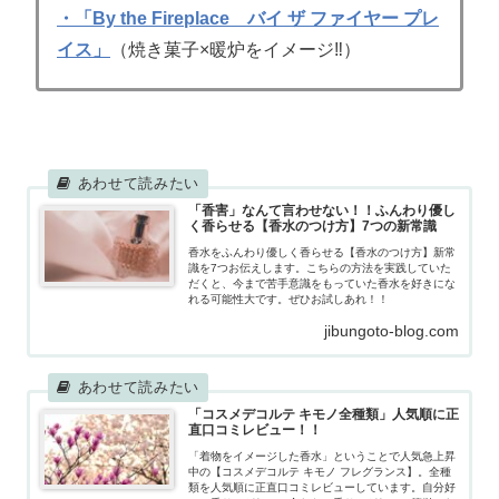
・「By the Fireplace バイ ザ ファイヤー プレ
イス」
（焼き菓子×暖炉をイメージ‼）
「香害」なんて言わせない！！ふんわり優し
く香らせる【香水のつけ方】7つの新常識
香水をふんわり優しく香らせる【香水のつけ方】新常
識を7つお伝えします。こちらの方法を実践していた
だくと、今まで苦手意識をもっていた香水を好きにな
れる可能性大です。ぜひお試しあれ！！
jibungoto-blog.com
「コスメデコルテ キモノ全種類」人気順に正
直口コミレビュー！！
「着物をイメージした香水」ということで人気急上昇
中の【コスメデコルテ キモノ フレグランス】。全種
類を人気順に正直口コミレビューしています。自分好