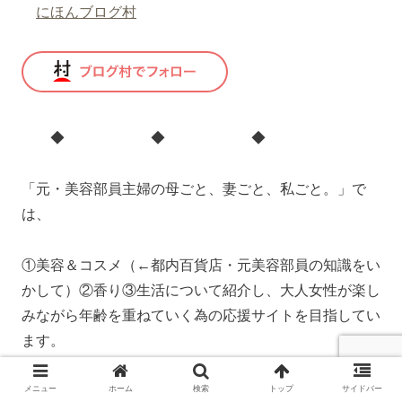
にほんブログ村
◆ ◆ ◆
「元・美容部員主婦の母ごと、妻ごと、私ごと。」で
は、
①美容＆コスメ（←都内百貨店・元美容部員の知識をい
かして）②香り③生活について紹介し、大人女性が楽し
みながら年齢を重ねていく為の応援サイトを目指してい
ます。
また読んで頂けたら嬉しいです！！
メニュー
ホーム
検索
トップ
サイドバー