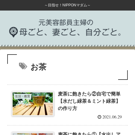
～目指せ！NIPPONマダム～
お茶
麦茶に飽きたら②自宅で簡単
生活・教育
【水だし緑茶＆ミント緑茶】
の作り方
2021.06.29
麦茶に飽きたら①【水出しア