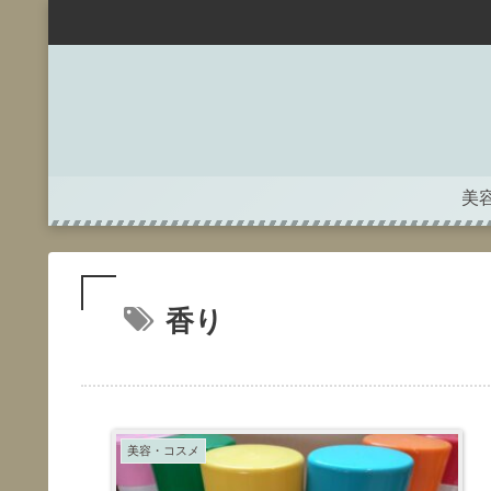
美
香り
美容・コスメ